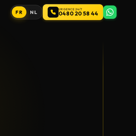
URGENCE 24/7
FR
NL
0480 20 58 44