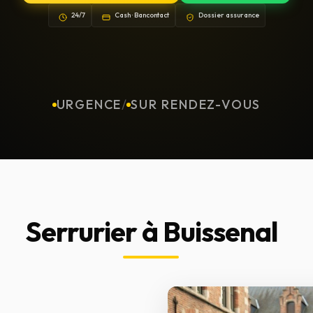
24/7
Cash · Bancontact
Dossier assurance
URGENCE
/
SUR RENDEZ-VOUS
Serrurier à Buissenal