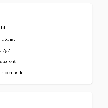
tit
t départ
 7j/7
nsparent
sur demande