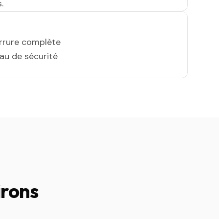
.
errure complète
eau de sécurité
irons