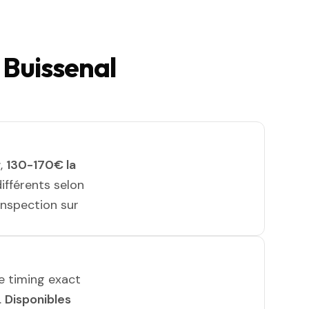
 Buissenal
r
,
130-170€ la
différents selon
 inspection sur
le timing exact
.
Disponibles