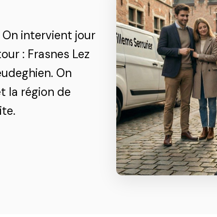
 On intervient jour
our : Frasnes Lez
Oeudeghien. On
t la région de
te.