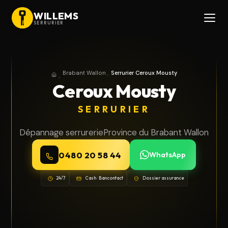
WILLEMS
SERRURIER
Brabant Wallon
Serrurier Ceroux Mousty
Accueil
Province du Brabant Wallon
Ceroux Mousty
SERRURIER
Dépannage serrurerie
Province du Brabant Wallon
0480 20 58 44
WhatsApp
24/7
Cash · Bancontact
Dossier assurance