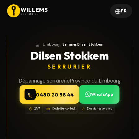
WILLEMS
FR
SERRURIER
Limbourg
Serrurier Dilsen Stokkem
Accueil
Province du Limbourg
Dilsen Stokkem
SERRURIER
Dépannage serrurerie
Province du Limbourg
0480 20 58 44
WhatsApp
24/7
Cash · Bancontact
Dossier assurance