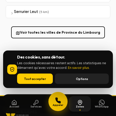
Serrurier Leut
(5 km)
Voir toutes les villes de Province du Limbourg
Des cookies, sans détour.
Les cookies nécessaires restent actifs. Les statistiques ne
démarrent qu’avec votre accord.
En savoir plus
.
Tout accepter
Options
Appeler
Accueil
Services
Zones
WhatsApp
WILLEMS
SERRURIER