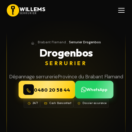
WILLEMS
SERRURIER
Brabant Flamand
Serrurier Drogenbos
Accueil
Province du Brabant Flamand
Drogenbos
SERRURIER
Dépannage serrurerie
Province du Brabant Flamand
0480 20 58 44
WhatsApp
24/7
Cash · Bancontact
Dossier assurance