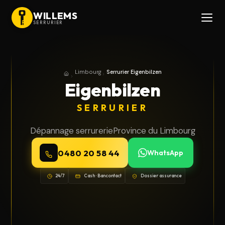
WILLEMS
SERRURIER
Limbourg
Serrurier Eigenbilzen
Accueil
Province du Limbourg
Eigenbilzen
SERRURIER
Dépannage serrurerie
Province du Limbourg
0480 20 58 44
WhatsApp
24/7
Cash · Bancontact
Dossier assurance