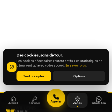
Des cookies, sans détour.
Les cookies nécessaires restent actifs. Les statistiques ne
démarrent qu’avec votre accord.
En savoir plus
.
Tout accepter
Options
Appeler
Accueil
Services
Zones
WhatsApp
WILLEMS
SERRURIER