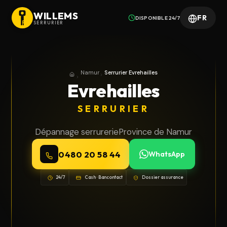
WILLEMS
FR
DISPONIBLE 24/7
SERRURIER
Namur
Serrurier Evrehailles
Accueil
Province de Namur
Evrehailles
SERRURIER
Dépannage serrurerie
Province de Namur
0480 20 58 44
WhatsApp
24/7
Cash · Bancontact
Dossier assurance