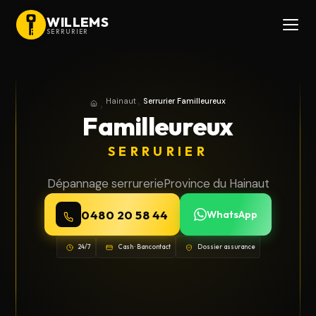
WILLEMS
SERRURIER
Hainaut
Serrurier Familleureux
Accueil
Province du Hainaut
Familleureux
SERRURIER
Dépannage serrurerie
Province du Hainaut
0480 20 58 44
WhatsApp
24/7
Cash · Bancontact
Dossier assurance