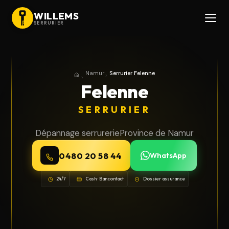
WILLEMS
SERRURIER
Namur
Serrurier Felenne
Accueil
Province de Namur
Felenne
SERRURIER
Dépannage serrurerie
Province de Namur
0480 20 58 44
WhatsApp
24/7
Cash · Bancontact
Dossier assurance