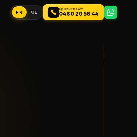
URGENCE 24/7
FR
NL
0480 20 58 44