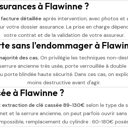
ssurances à Flawinne ?
e
facture détaillée
après intervention, avec photos et 
r votre dossier assurance. La prise en charge dépend
votre contrat et de la validation de votre assureur.
rte sans l'endommager à Flawi
majorité des cas.
On privilégie les techniques non-dest
serrure ancienne très usée, porte verrouillée à double 
 porte blindée haute sécurité. Dans ces cas, on expliq
moins destructive avant d'agir.
sée à Flawinne ?
:
extraction de clé cassée 89-130€
selon le type de se
et et la serrure ancienne, on peut parfois ouvrir sans l
impossible, remplacement du cylindre : 60-180€ posés