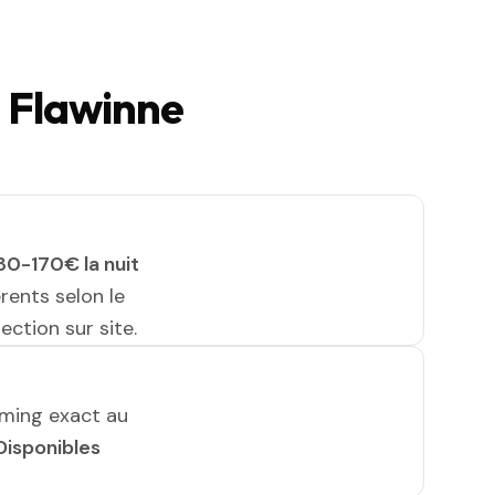
à Flawinne
30-170€ la nuit
érents selon le
ection sur site.
iming exact au
Disponibles