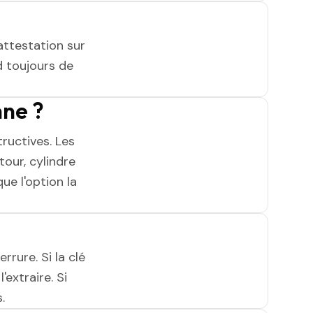
attestation sur
 toujours de
nne ?
ructives. Les
tour, cylindre
ue l'option la
rrure. Si la clé
'extraire. Si
.