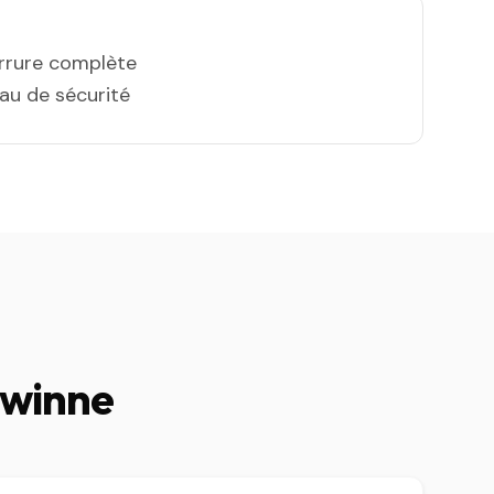
errure complète
eau de sécurité
awinne