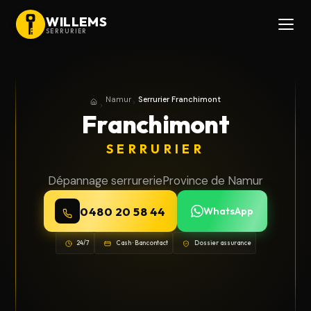
WILLEMS
SERRURIER
Namur
Serrurier Franchimont
Accueil
Province de Namur
Franchimont
SERRURIER
Dépannage serrurerie
Province de Namur
0480 20 58 44
WhatsApp
24/7
Cash · Bancontact
Dossier assurance