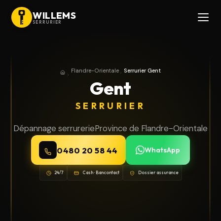
WILLEMS
SERRURIER
Flandre-Orientale
Serrurier Gent
Accueil
Province de Flandre-Orientale
Gent
SERRURIER
Dépannage serrurerie
Province de Flandre-Orientale
0480 20 58 44
WhatsApp
24/7
Cash · Bancontact
Dossier assurance