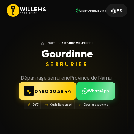
WILLEMS
FR
DISPONIBLE 24/7
SERRURIER
Namur
Serrurier Gourdinne
Accueil
Province de Namur
Gourdinne
SERRURIER
Dépannage serrurerie
Province de Namur
0480 20 58 44
WhatsApp
24/7
Cash · Bancontact
Dossier assurance