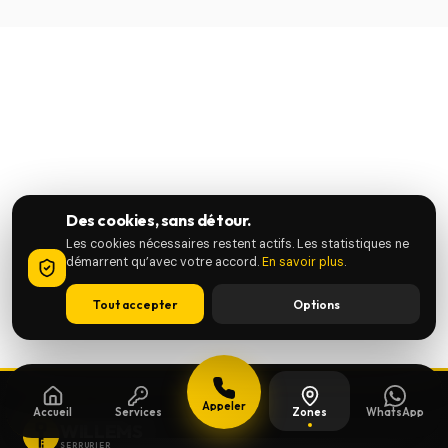
Des cookies, sans détour.
Les cookies nécessaires restent actifs. Les statistiques ne
démarrent qu’avec votre accord.
En savoir plus
.
Tout accepter
Options
Appeler
Accueil
Services
Zones
WhatsApp
WILLEMS
SERRURIER