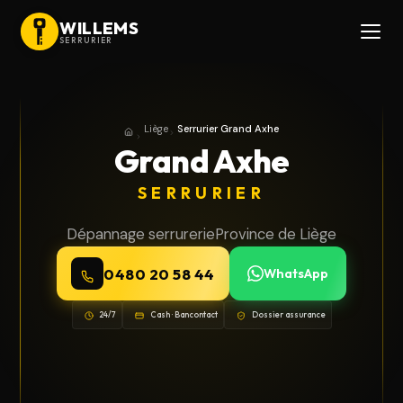
WILLEMS
SERRURIER
Liège
Serrurier Grand Axhe
Accueil
Province de Liège
Grand Axhe
SERRURIER
Dépannage serrurerie
Province de Liège
0480 20 58 44
WhatsApp
24/7
Cash · Bancontact
Dossier assurance