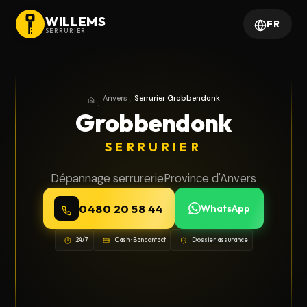
WILLEMS
FR
SERRURIER
Anvers
Serrurier Grobbendonk
Accueil
Province d'Anvers
Grobbendonk
SERRURIER
Dépannage serrurerie
Province d'Anvers
0480 20 58 44
WhatsApp
24/7
Cash · Bancontact
Dossier assurance