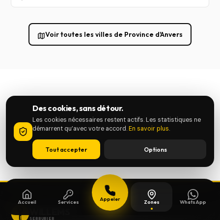
Voir toutes les villes de Province d'Anvers
Des cookies, sans détour.
Les cookies nécessaires restent actifs. Les statistiques ne
démarrent qu’avec votre accord.
En savoir plus
.
Tout accepter
Options
Appeler
Accueil
Services
Zones
WhatsApp
WILLEMS
SERRURIER