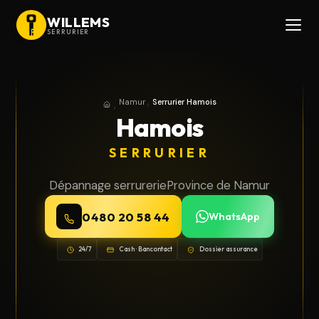
WILLEMS
SERRURIER
Namur
Serrurier Hamois
Accueil
Province de Namur
Hamois
SERRURIER
Dépannage serrurerie
Province de Namur
0480 20 58 44
WhatsApp
24/7
Cash · Bancontact
Dossier assurance