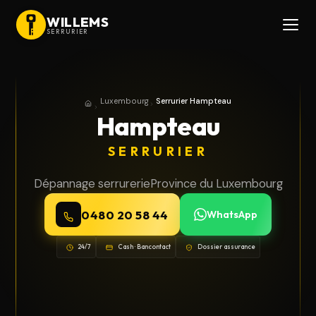
WILLEMS
SERRURIER
Luxembourg
Serrurier Hampteau
Accueil
Province du Luxembourg
Hampteau
SERRURIER
Dépannage serrurerie
Province du Luxembourg
0480 20 58 44
WhatsApp
24/7
Cash · Bancontact
Dossier assurance