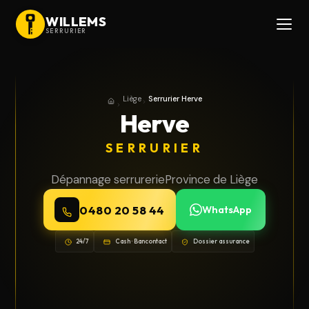
WILLEMS
SERRURIER
Liège
Serrurier Herve
Accueil
Province de Liège
Herve
SERRURIER
Dépannage serrurerie
Province de Liège
0480 20 58 44
WhatsApp
24/7
Cash · Bancontact
Dossier assurance