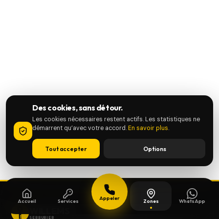
Des cookies, sans détour.
Les cookies nécessaires restent actifs. Les statistiques ne
démarrent qu’avec votre accord.
En savoir plus
.
Tout accepter
Options
Appeler
Accueil
Services
Zones
WhatsApp
WILLEMS
SERRURIER