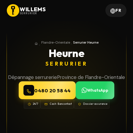
WILLEMS
FR
SERRURIER
Flandre-Orientale
Serrurier Heurne
Accueil
Province de Flandre-Orientale
Heurne
SERRURIER
Dépannage serrurerie
Province de Flandre-Orientale
0480 20 58 44
WhatsApp
24/7
Cash · Bancontact
Dossier assurance