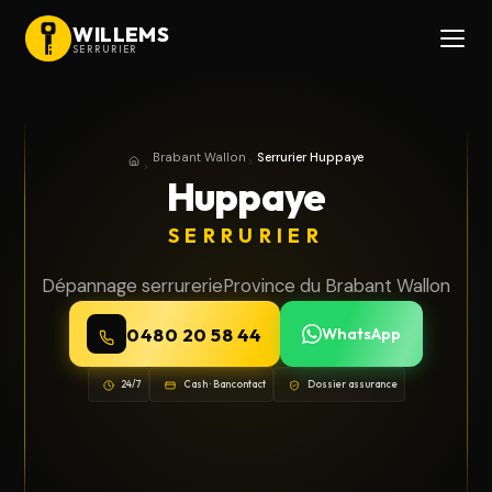
WILLEMS
SERRURIER
Brabant Wallon
Serrurier Huppaye
Accueil
Province du Brabant Wallon
Huppaye
SERRURIER
Dépannage serrurerie
Province du Brabant Wallon
0480 20 58 44
WhatsApp
24/7
Cash · Bancontact
Dossier assurance