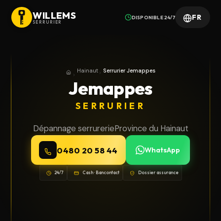
WILLEMS
FR
DISPONIBLE 24/7
SERRURIER
Hainaut
Serrurier Jemappes
Accueil
Province du Hainaut
Jemappes
SERRURIER
Dépannage serrurerie
Province du Hainaut
0480 20 58 44
WhatsApp
24/7
Cash · Bancontact
Dossier assurance