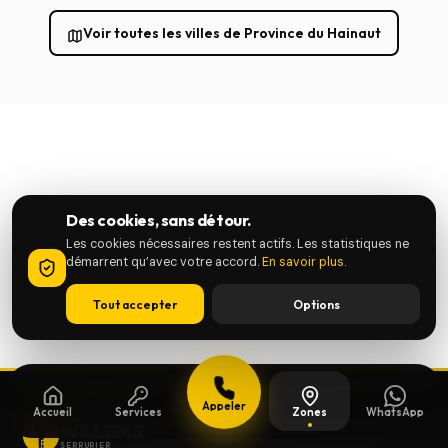
Voir toutes les villes de Province du Hainaut
Des cookies, sans détour.
Les cookies nécessaires restent actifs. Les statistiques ne
démarrent qu’avec votre accord.
En savoir plus
.
Tout accepter
Options
Appeler
Accueil
Services
Zones
WhatsApp
WILLEMS
SERRURIER