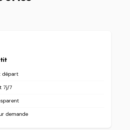
tit
t départ
 7j/7
nsparent
sur demande