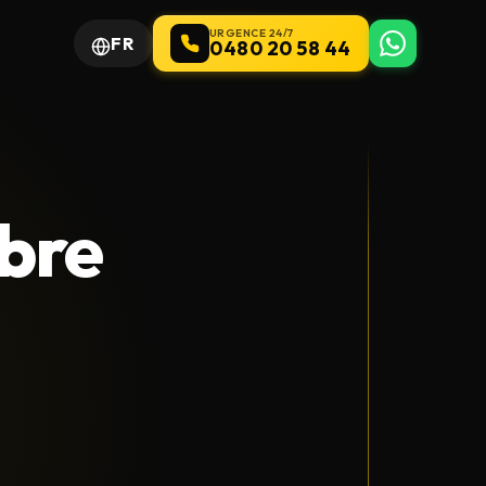
URGENCE 24/7
FR
0480 20 58 44
bre