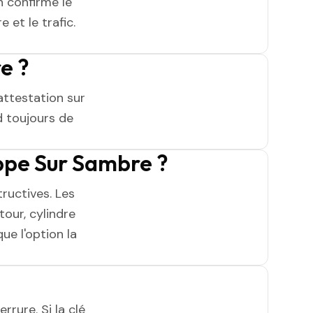
 confirme le
 et le trafic.
e ?
attestation sur
 toujours de
ppe Sur Sambre ?
ructives. Les
tour, cylindre
ue l'option la
rrure. Si la clé