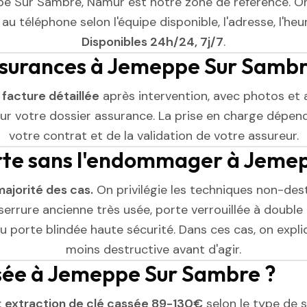
e Sur Sambre, Namur est notre zone de référence. On
au téléphone selon l'équipe disponible, l'adresse, l'heure
Disponibles 24h/24, 7j/7
.
assurances à Jemeppe Sur Sambr
e
facture détaillée
après intervention, avec photos et 
r votre dossier assurance. La prise en charge dépend
votre contrat et de la validation de votre assureur.
orte sans l'endommager à Jeme
majorité des cas.
On privilégie les techniques non-dest
serrure ancienne très usée, porte verrouillée à double 
 porte blindée haute sécurité. Dans ces cas, on expliq
moins destructive avant d'agir.
assée à Jemeppe Sur Sambre ?
:
extraction de clé cassée 89-130€
selon le type de se