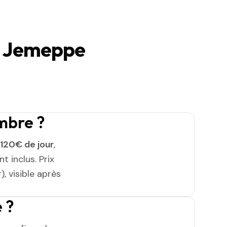
à Jemeppe
mbre ?
120€ de jour
,
t inclus. Prix
, visible après
 ?