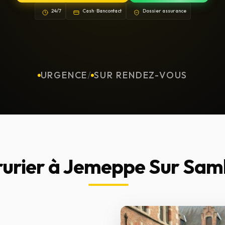
24/7
Cash · Bancontact
Dossier assurance
URGENCE
/
SUR RENDEZ-VOUS
rurier à Jemeppe Sur Sam