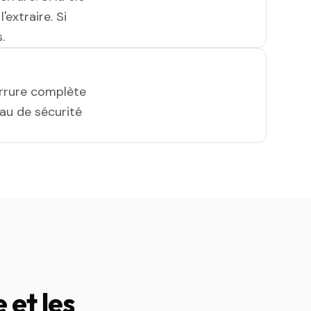
'extraire. Si
.
errure complète
eau de sécurité
et les