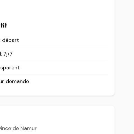
tit
t départ
 7j/7
nsparent
sur demande
vince de Namur