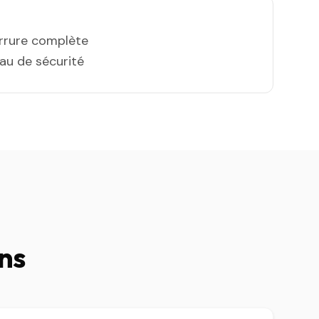
errure complète
eau de sécurité
ons