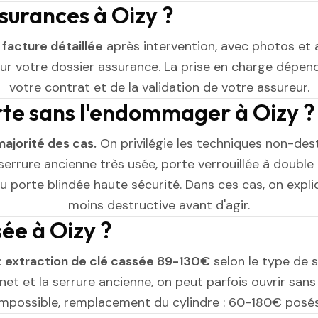
ssurances à Oizy ?
e
facture détaillée
après intervention, avec photos et 
r votre dossier assurance. La prise en charge dépend
votre contrat et de la validation de votre assureur.
rte sans l'endommager à Oizy ?
majorité des cas.
On privilégie les techniques non-dest
serrure ancienne très usée, porte verrouillée à double 
 porte blindée haute sécurité. Dans ces cas, on expliq
moins destructive avant d'agir.
sée à Oizy ?
:
extraction de clé cassée 89-130€
selon le type de se
et et la serrure ancienne, on peut parfois ouvrir sans l
impossible, remplacement du cylindre : 60-180€ posés