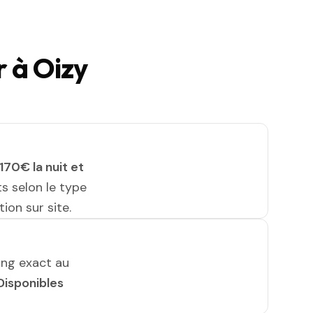
 à Oizy
170€ la nuit et
ts selon le type
ion sur site.
ing exact au
Disponibles