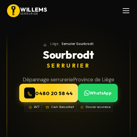
WILLEMS
SERRURIER
Liège
Serrurier Sourbrodt
Accueil
Province de Liège
Sourbrodt
SERRURIER
Dépannage serrurerie
Province de Liège
0480 20 58 44
WhatsApp
24/7
Cash · Bancontact
Dossier assurance