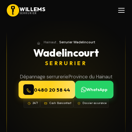
WILLEMS
SERRURIER
Hainaut
Serrurier Wadelincourt
Accueil
Province du Hainaut
Wadelincourt
SERRURIER
Dépannage serrurerie
Province du Hainaut
0480 20 58 44
WhatsApp
24/7
Cash · Bancontact
Dossier assurance