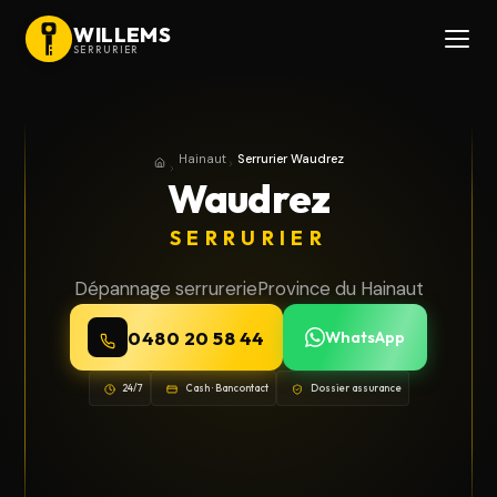
WILLEMS
SERRURIER
Hainaut
Serrurier Waudrez
Accueil
Province du Hainaut
Waudrez
SERRURIER
Dépannage serrurerie
Province du Hainaut
0480 20 58 44
WhatsApp
24/7
Cash · Bancontact
Dossier assurance