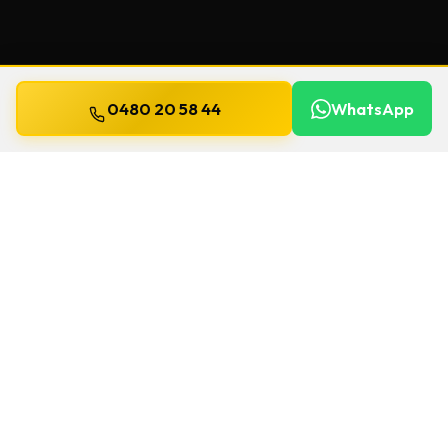
0480 20 58 44
WhatsApp
Mis à jour le
13 juillet 2026
Clés de sécurité à Asse
Un souci de serrure à Asse ? Chez Willems, on
se déplace
24h/24 et 7j/7
pour une
clés de
sécurité
. Le délai et le prix sont confirmés