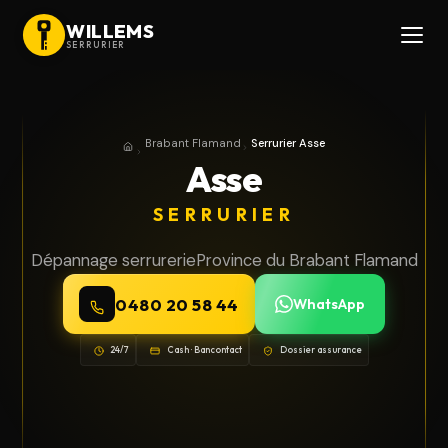
WILLEMS
SERRURIER
Brabant Flamand
Serrurier Asse
Accueil
Province du Brabant Flamand
Asse
SERRURIER
Dépannage serrurerie
Province du Brabant Flamand
0480 20 58 44
WhatsApp
24/7
Cash · Bancontact
Dossier assurance