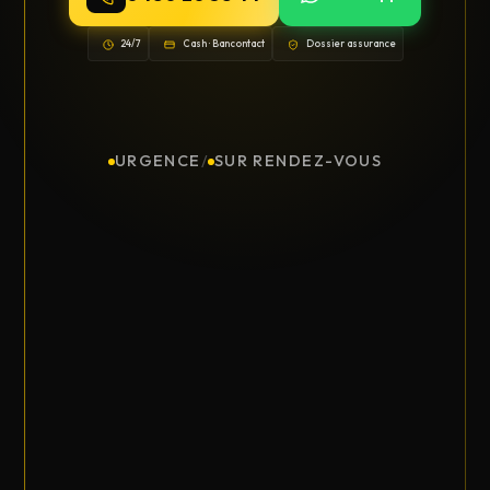
24/7
Cash · Bancontact
Dossier assurance
URGENCE
/
SUR RENDEZ-VOUS