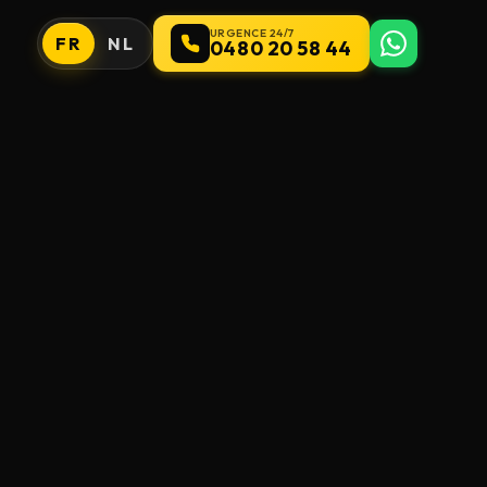
URGENCE 24/7
FR
NL
0480 20 58 44