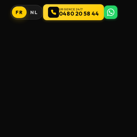
URGENCE 24/7
FR
NL
0480 20 58 44