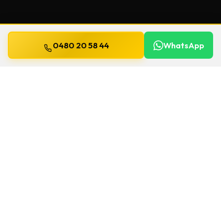
0480 20 58 44
WhatsApp
Mis à jour le
13 juillet 2026
Clés de sécurité à Harelbeke
Un souci de serrure à Harelbeke ? Chez
Willems, on se déplace
24h/24 et 7j/7
pour
une
clés de sécurité
. Le délai et le prix sont