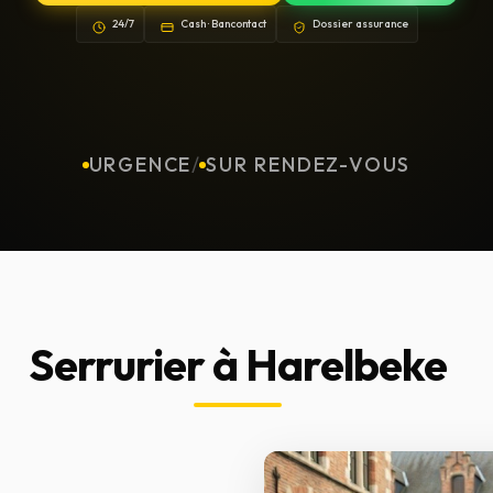
24/7
Cash · Bancontact
Dossier assurance
URGENCE
/
SUR RENDEZ-VOUS
Serrurier à Harelbeke