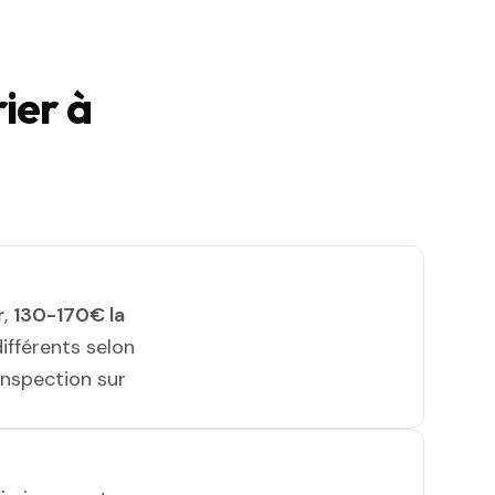
ier à
r
,
130-170€ la
différents selon
 inspection sur