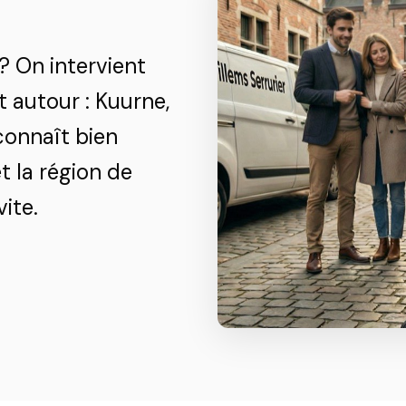
? On intervient
 autour : Kuurne,
connaît bien
 la région de
ite.