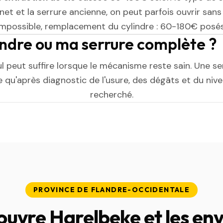
et et la serrure ancienne, on peut parfois ouvrir sans l
impossible, remplacement du cylindre : 60-180€ posés
indre ou ma serrure complète ?
ul peut suffire lorsque le mécanisme reste sain. Une s
 qu'après diagnostic de l'usure, des dégâts et du niv
recherché.
PROVINCE DE FLANDRE-OCCIDENTALE
ouvre Harelbeke et les env