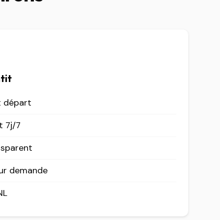
tit
t départ
 7j/7
nsparent
sur demande
NL