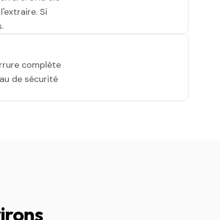
'extraire. Si
.
errure complète
eau de sécurité
irons