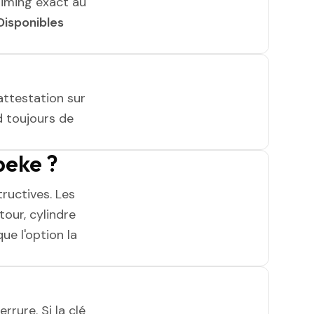
timing exact au
Disponibles
attestation sur
 toujours de
beke ?
ructives. Les
tour, cylindre
ue l'option la
rrure. Si la clé