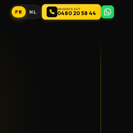
URGENCE 24/7
FR
NL
0480 20 58 44