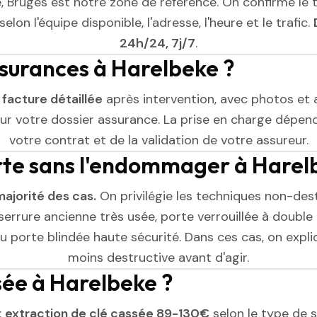
, Bruges est notre zone de référence. On confirme le 
elon l'équipe disponible, l'adresse, l'heure et le trafic.
24h/24, 7j/7
.
ssurances à Harelbeke ?
e
facture détaillée
après intervention, avec photos et 
r votre dossier assurance. La prise en charge dépend
votre contrat et de la validation de votre assureur.
rte sans l'endommager à Harel
majorité des cas.
On privilégie les techniques non-dest
serrure ancienne très usée, porte verrouillée à double 
 porte blindée haute sécurité. Dans ces cas, on expliq
moins destructive avant d'agir.
ssée à Harelbeke ?
:
extraction de clé cassée 89-130€
selon le type de se