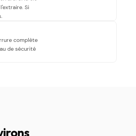
'extraire. Si
.
errure complète
eau de sécurité
virons