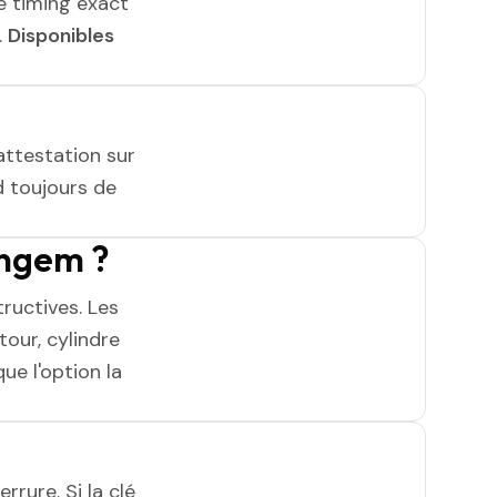
e timing exact
.
Disponibles
attestation sur
 toujours de
ingem ?
ructives. Les
tour, cylindre
ue l'option la
rrure. Si la clé