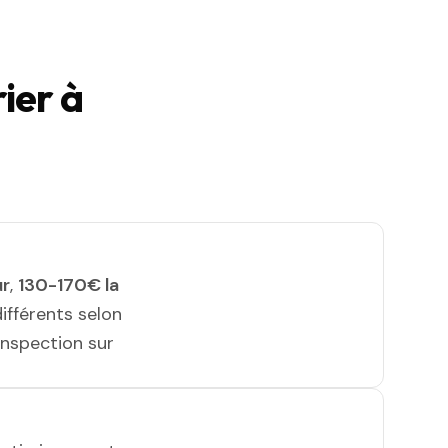
ier à
ur
,
130-170€ la
différents selon
 inspection sur