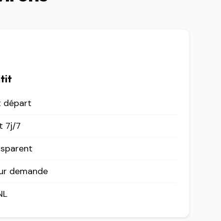
tit
t départ
 7j/7
nsparent
sur demande
NL