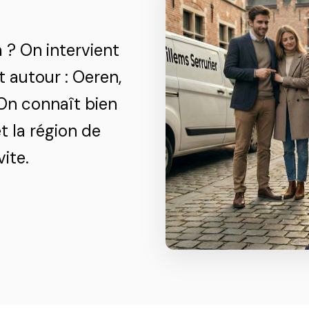
m
? On intervient
 autour : Oeren,
 On connaît bien
 la région de
ite.