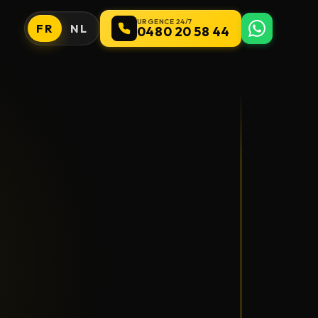
URGENCE 24/7
FR
NL
0480 20 58 44