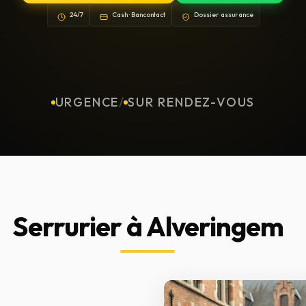
24/7
Cash · Bancontact
Dossier assurance
URGENCE
/
SUR RENDEZ-VOUS
Serrurier à Alveringem