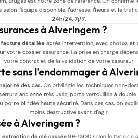
em, Bruges est notre zone de référence. On confirme l
selon l'équipe disponible, l'adresse, l'heure et le trafic
24h/24, 7j/7
.
ssurances à Alveringem ?
e
facture détaillée
après intervention, avec photos et 
r votre dossier assurance. La prise en charge dépend
votre contrat et de la validation de votre assureur.
rte sans l'endommager à Alver
majorité des cas.
On privilégie les techniques non-dest
serrure ancienne très usée, porte verrouillée à double 
 porte blindée haute sécurité. Dans ces cas, on expliq
moins destructive avant d'agir.
ssée à Alveringem ?
:
extraction de clé cassée 89-130€
selon le type de se