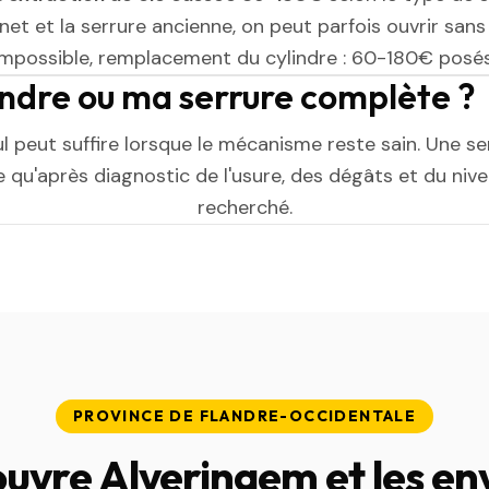
et et la serrure ancienne, on peut parfois ouvrir sans l
impossible, remplacement du cylindre : 60-180€ posés
indre ou ma serrure complète ?
ul peut suffire lorsque le mécanisme reste sain. Une s
 qu'après diagnostic de l'usure, des dégâts et du niv
recherché.
PROVINCE DE FLANDRE-OCCIDENTALE
uvre Alveringem et les en