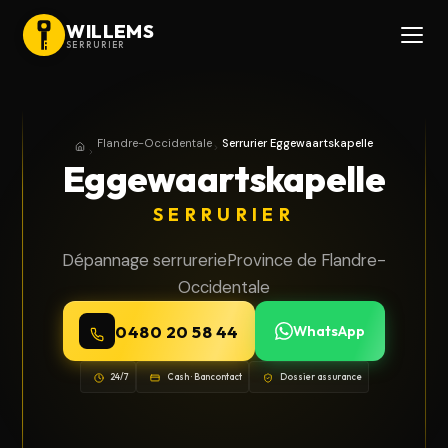
WILLEMS
SERRURIER
Flandre-Occidentale
Serrurier Eggewaartskapelle
Accueil
Province de Flandre-Occidentale
Eggewaartskapelle
SERRURIER
Dépannage serrurerie
Province de Flandre-
Occidentale
0480 20 58 44
WhatsApp
24/7
Cash · Bancontact
Dossier assurance