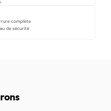
.
errure complète
eau de sécurité
irons