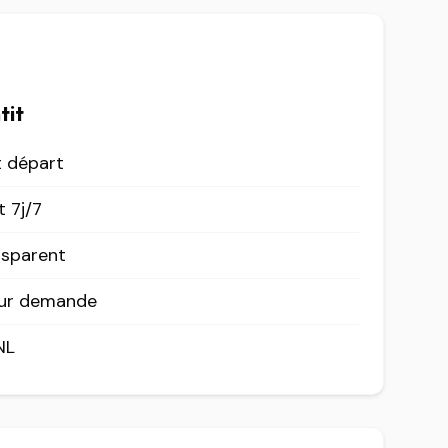
tit
t départ
 7j/7
nsparent
sur demande
NL