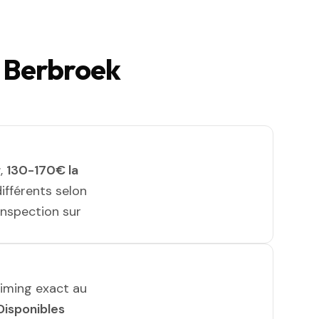
à Berbroek
r
,
130-170€ la
différents selon
 inspection sur
timing exact au
Disponibles