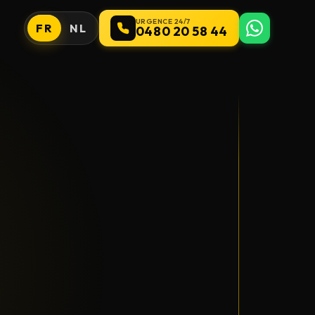
URGENCE 24/7
FR
NL
0480 20 58 44