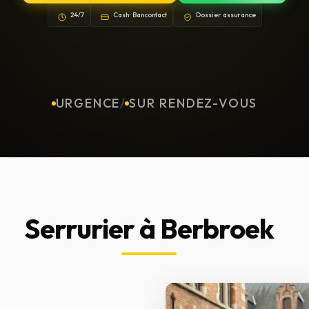
24/7
Cash · Bancontact
Dossier assurance
URGENCE
/
SUR RENDEZ-VOUS
Serrurier à Berbroek