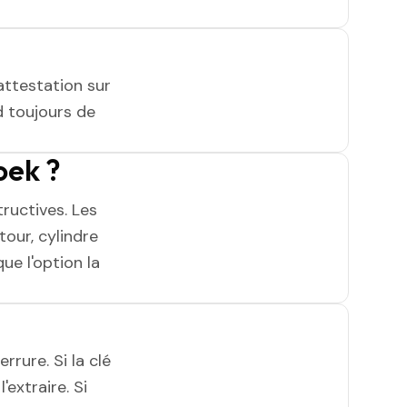
attestation sur
 toujours de
oek ?
ructives. Les
tour, cylindre
ue l'option la
rrure. Si la clé
'extraire. Si