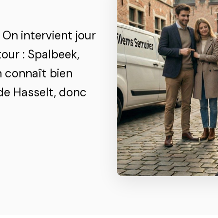
 On intervient jour
our : Spalbeek,
n connaît bien
de Hasselt, donc