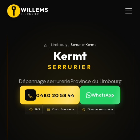
WILLEMS
SERRURIER
Limbourg
Serrurier Kermt
Accueil
Province du Limbourg
Kermt
SERRURIER
Dépannage serrurerie
Province du Limbourg
0480 20 58 44
WhatsApp
24/7
Cash · Bancontact
Dossier assurance