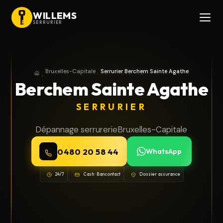
WILLEMS
SERRURIER
Bruxelles-Capitale
Serrurier Berchem Sainte Agathe
Accueil
Bruxelles-Capitale
Berchem Sainte Agathe
SERRURIER
Dépannage serrurerie
Bruxelles-Capitale
0480 20 58 44
WhatsApp
24/7
Cash · Bancontact
Dossier assurance