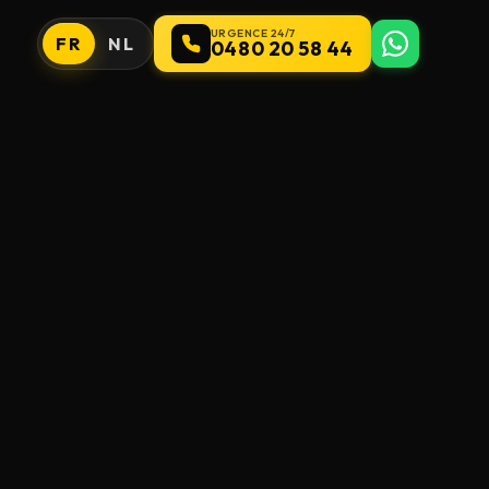
URGENCE 24/7
FR
NL
0480 20 58 44