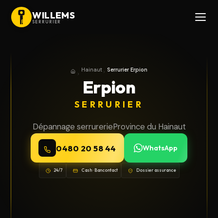
WILLEMS
SERRURIER
Hainaut
Serrurier Erpion
Accueil
Province du Hainaut
Erpion
SERRURIER
Dépannage serrurerie
Province du Hainaut
0480 20 58 44
WhatsApp
24/7
Cash · Bancontact
Dossier assurance