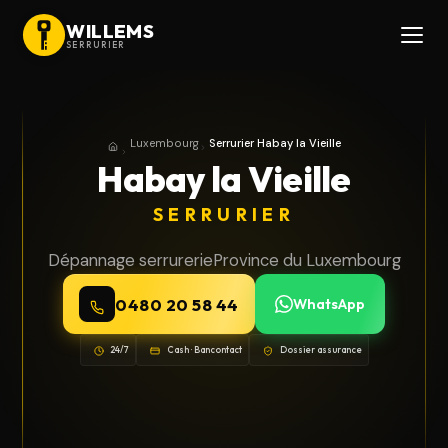
WILLEMS
SERRURIER
Luxembourg
Serrurier Habay la Vieille
Accueil
Province du Luxembourg
Habay la Vieille
SERRURIER
Dépannage serrurerie
Province du Luxembourg
0480 20 58 44
WhatsApp
24/7
Cash · Bancontact
Dossier assurance