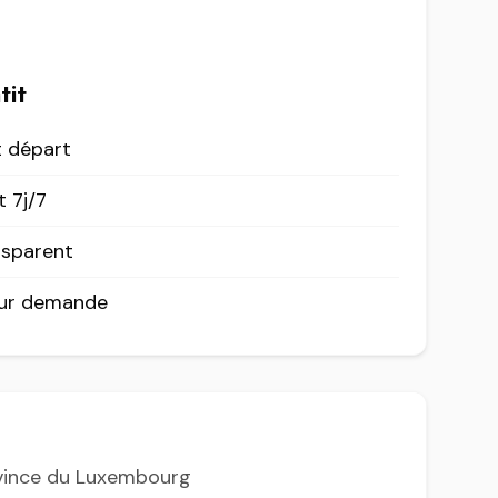
tit
t départ
 7j/7
nsparent
sur demande
ovince du Luxembourg