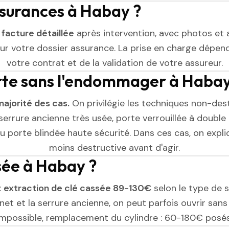
ssurances à Habay ?
e
facture détaillée
après intervention, avec photos et 
r votre dossier assurance. La prise en charge dépend
votre contrat et de la validation de votre assureur.
orte sans l'endommager à Habay
majorité des cas.
On privilégie les techniques non-dest
serrure ancienne très usée, porte verrouillée à double 
 porte blindée haute sécurité. Dans ces cas, on expliq
moins destructive avant d'agir.
ssée à Habay ?
:
extraction de clé cassée 89-130€
selon le type de se
et et la serrure ancienne, on peut parfois ouvrir sans l
impossible, remplacement du cylindre : 60-180€ posés