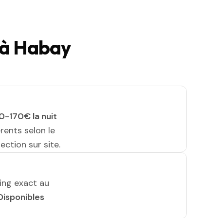
 à Habay
0-170€ la nuit
érents selon le
ection sur site.
ing exact au
Disponibles