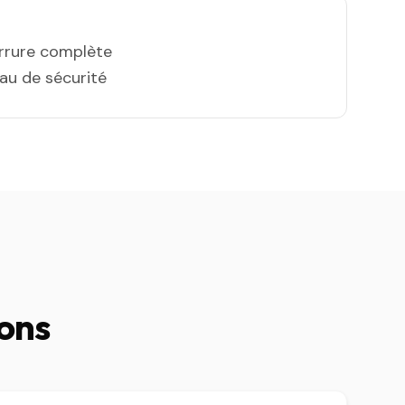
errure complète
eau de sécurité
rons