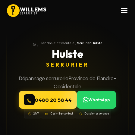
WILLEMS
SERRURIER
Flandre-Occidentale
Serrurier Hulste
Accueil
Province de Flandre-Occidentale
Hulste
SERRURIER
Dépannage serrurerie
Province de Flandre-
Occidentale
0480 20 58 44
WhatsApp
24/7
Cash · Bancontact
Dossier assurance